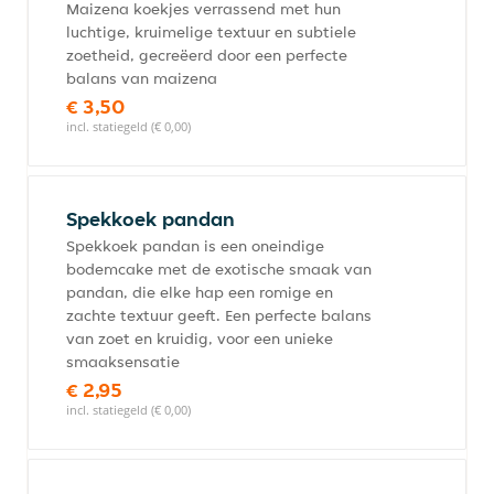
Maizena koekjes verrassend met hun
luchtige, kruimelige textuur en subtiele
zoetheid, gecreëerd door een perfecte
balans van maizena
€ 3,50
incl. statiegeld (€ 0,00)
Spekkoek pandan
Spekkoek pandan is een oneindige
bodemcake met de exotische smaak van
pandan, die elke hap een romige en
zachte textuur geeft. Een perfecte balans
van zoet en kruidig, voor een unieke
smaaksensatie
€ 2,95
incl. statiegeld (€ 0,00)