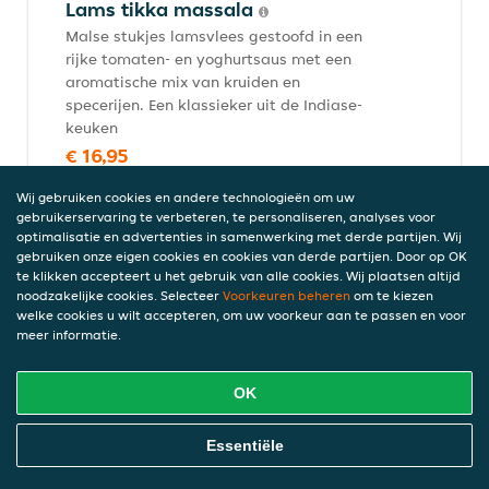
Lams tikka massala
Malse stukjes lamsvlees gestoofd in een
rijke tomaten- en yoghurtsaus met een
aromatische mix van kruiden en
specerijen. Een klassieker uit de Indiase-
keuken
€ 16,95
incl. statiegeld (€ 0,00)
Wij gebruiken cookies en andere technologieën om uw
gebruikerservaring te verbeteren, te personaliseren, analyses voor
optimalisatie en advertenties in samenwerking met derde partijen. Wij
Biryani gerechten
gebruiken onze eigen cookies en cookies van derde partijen. Door op OK
te klikken accepteert u het gebruik van alle cookies. Wij plaatsen altijd
Alle biryani gerechten worden geserveerd met raita en salade
noodzakelijke cookies. Selecteer
Voorkeuren beheren
om te kiezen
welke cookies u wilt accepteren, om uw voorkeur aan te passen en voor
meer informatie.
Mutton biryani
OK
Malse tandoori lamsvlees gemarineerd in
yoghurt en kruiden, gekookt met basmati
Online Eten Bestellen
rijst en saffraan
Essentiële
€ 16,95