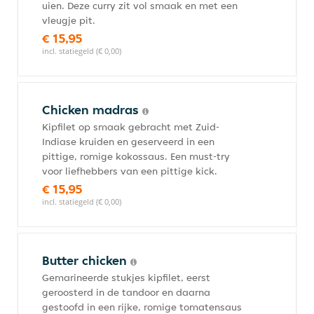
uien. Deze curry zit vol smaak en met een
vleugje pit.
€ 15,95
incl. statiegeld (€ 0,00)
Chicken madras
Kipfilet op smaak gebracht met Zuid-
Indiase kruiden en geserveerd in een
pittige, romige kokossaus. Een must-try
voor liefhebbers van een pittige kick.
€ 15,95
incl. statiegeld (€ 0,00)
Butter chicken
Gemarineerde stukjes kipfilet, eerst
geroosterd in de tandoor en daarna
gestoofd in een rijke, romige tomatensaus