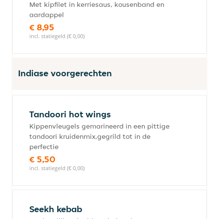
Met kipfilet in kerriesaus, kousenband en
aardappel
€ 8,95
incl. statiegeld (€ 0,00)
Indiase voorgerechten
Tandoori hot wings
Kippenvleugels gemarineerd in een pittige
tandoori kruidenmix,gegrild tot in de
perfectie
€ 5,50
incl. statiegeld (€ 0,00)
Seekh kebab