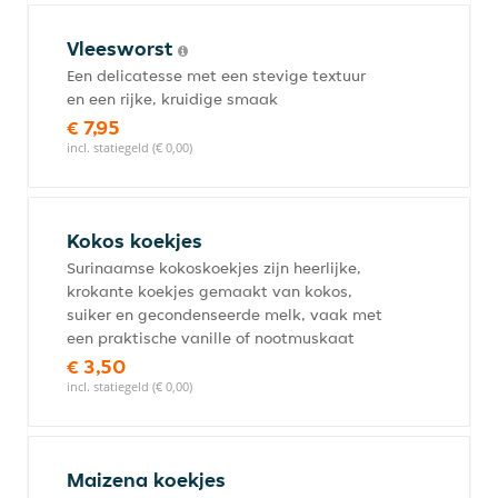
Vleesworst
Een delicatesse met een stevige textuur
en een rijke, kruidige smaak
€ 7,95
incl. statiegeld (€ 0,00)
Kokos koekjes
Surinaamse kokoskoekjes zijn heerlijke,
krokante koekjes gemaakt van kokos,
suiker en gecondenseerde melk, vaak met
een praktische vanille of nootmuskaat
€ 3,50
incl. statiegeld (€ 0,00)
Maizena koekjes