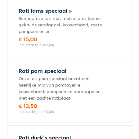
Roti lams speciaal
Surinaamse roti met malse lams kerrie,
gekruide aardappel, kousenband, zoete
pompoen en ei
€ 15,00
incl. statiegeld (€ 0,00)
Roti pom speciaal
Onze roti pom speciaal bevat een
heerlijke mix van pomtayer, ei,
kousenband, pompoen en aardappelen,
met een zachte rotiplaat
€ 13,50
incl. statiegeld (€ 0,00)
Roti duck's speciaal