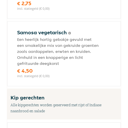
€ 2,75
incl. statiegeld (€ 0,00)
Samosa vegetarisch
Een heerlijk hartig gebakje gevuld met
een smakelijke mix van gekruide groenten
zoals aardappelen, erwten en kruiden.
Omhuld in een knapperige en licht
gefrituurde deegkorst
€ 4,50
incl. statiegeld (€ 0,00)
Kip gerechten
Alle kipgerechten worden geserveerd met rijst of Indiase
naanbrood en salade