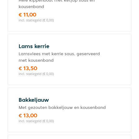
Hele kippenbout met ketjap saus en
kousenband
€ 11,00
incl. statiegeld (€ 0,00)
Lams kerrie
Lamsvlees met kerrie saus, geserveerd
met kousenband
€ 13,50
incl. statiegeld (€ 0,00)
Bakkeljauw
Met gezouten bakkeljauw en kousenband
€ 13,00
incl. statiegeld (€ 0,00)