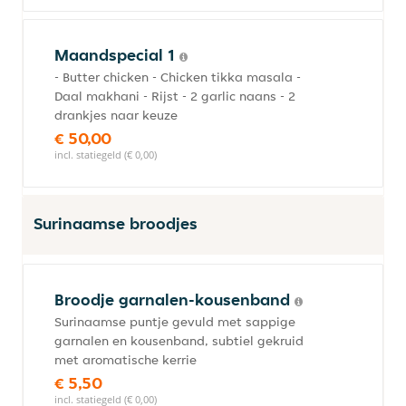
Maandspecial 1
- Butter chicken - Chicken tikka masala -
Daal makhani - Rijst - 2 garlic naans - 2
drankjes naar keuze
€ 50,00
incl. statiegeld (€ 0,00)
Surinaamse broodjes
Broodje garnalen-kousenband
Surinaamse puntje gevuld met sappige
garnalen en kousenband, subtiel gekruid
met aromatische kerrie
€ 5,50
incl. statiegeld (€ 0,00)