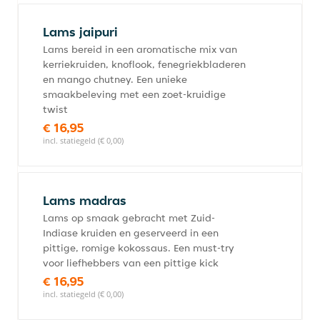
Lams jaipuri
Lams bereid in een aromatische mix van
kerriekruiden, knoflook, fenegriekbladeren
en mango chutney. Een unieke
smaakbeleving met een zoet-kruidige
twist
€ 16,95
incl. statiegeld (€ 0,00)
Lams madras
Lams op smaak gebracht met Zuid-
Indiase kruiden en geserveerd in een
pittige, romige kokossaus. Een must-try
voor liefhebbers van een pittige kick
€ 16,95
incl. statiegeld (€ 0,00)