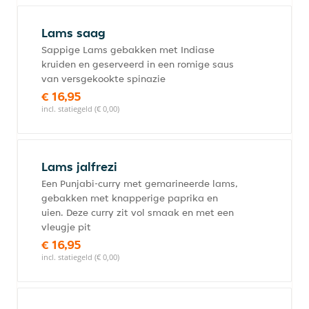
Lams saag
Sappige Lams gebakken met Indiase
kruiden en geserveerd in een romige saus
van versgekookte spinazie
€ 16,95
incl. statiegeld (€ 0,00)
Lams jalfrezi
Een Punjabi-curry met gemarineerde lams,
gebakken met knapperige paprika en
uien. Deze curry zit vol smaak en met een
vleugje pit
€ 16,95
incl. statiegeld (€ 0,00)