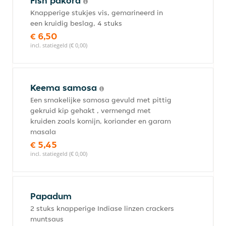
Fish pakora
Knapperige stukjes vis, gemarineerd in
een kruidig beslag, 4 stuks
€ 6,50
incl. statiegeld (€ 0,00)
Keema samosa
Een smakelijke samosa gevuld met pittig
gekruid kip gehakt , vermengd met
kruiden zoals komijn, koriander en garam
masala
€ 5,45
incl. statiegeld (€ 0,00)
Papadum
2 stuks knapperige Indiase linzen crackers
muntsaus