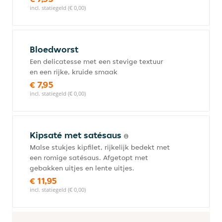
incl. statiegeld (€ 0,00)
Bloedworst
Een delicatesse met een stevige textuur
en een rijke, kruide smaak
€ 7,95
incl. statiegeld (€ 0,00)
Kipsaté met satésaus
Malse stukjes kipfilet, rijkelijk bedekt met
een romige satésaus. Afgetopt met
gebakken uitjes en lente uitjes.
€ 11,95
incl. statiegeld (€ 0,00)