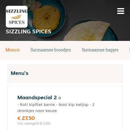
SIZZLING SPICES
Menu's
Surinaamse broodjes
Surinaamse hapjes
Menu's
Maandspecial 2
- Roti kipfilet kerrie - Nasi kip ketjap - 2
drankjes naar keuze
€ 27,50
incl. statiegeld (€ 0,00)