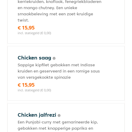
kerriekruiden, knoflook, fenegriekbladeren
en mango chutney. Een unieke
smaakbeleving met een zoet-kruidige
twist.
€ 15,95
incl. statiegeld (€ 0,00)
Chicken saag
Sappige kipfilet gebakken met Indiase
kruiden en geserveerd in een romige saus
van versgekookte spinazie
€ 15,95
incl. statiegeld (€ 0,00)
Chicken jalfrezi
Een Punjabi-curry met gemarineerde kip,
gebakken met knapperige paprika en